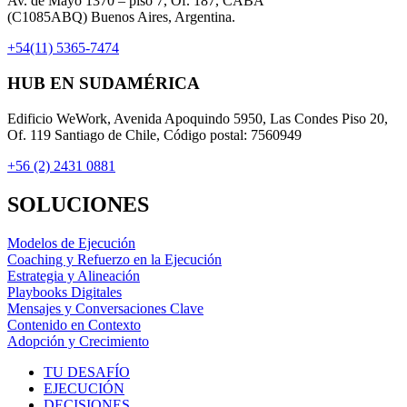
Av. de Mayo 1370 – piso 7, Of. 187, CABA
(C1085ABQ) Buenos Aires, Argentina.
+54(11) 5365-7474
HUB EN SUDAMÉRICA
Edificio WeWork, Avenida Apoquindo 5950, Las Condes Piso 20,
Of. 119 Santiago de Chile, Código postal: 7560949
+56 (2) 2431 0881
SOLUCIONES
Modelos de Ejecución
Coaching y Refuerzo en la Ejecución
Estrategia y Alineación
Playbooks Digitales
Mensajes y Conversaciones Clave
Contenido en Contexto
Adopción y Crecimiento
TU DESAFÍO
EJECUCIÓN
DECISIONES