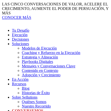
Ir
LAS CINCO CONVERSACIONES DE VALOR, ACELERE EL
al
CRECIMIENTO, AUMENTE EL PODER DE PERSUACIÓN, Y
contenido
MÁS
CONOCER MÁS
Tu Desafío
Ejecución
Decisiones
Soluciones
Modelos de Ejecución
Coaching y Refuerzo en la Ejecución
Estrategia y Alineación
Playbooks Digitales
Mensajes y Conversaciones Clave
Contenido en Contexto
Adopción y Crecimiento
En Acción
Recursos
Blog
Historias de Éxito
Sobre Sellutions
Quiénes Somos
Nuestro Recorrido
CONVERSEMOS