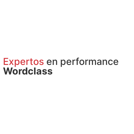
Eduardo Moreno López
Business Partner Chile
Expertos
en performance
Wordclass
Alma Tejpar
Carlos Gómez
Martín
Facilitating Consultant
Facilitating Consultant