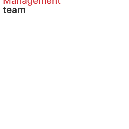
Management
team
Marcelo Miraglino
Elizabeth Ceñal
President & CEO LatAm
CFO LatAm
Adriana Gareis
Operations & Accounting Manager LatAm