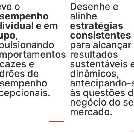
eve o
Desenhe e
sempenho
alinhe
dividual e em
estratégias
upo
,
consistentes
pulsionando
para alcançar
mportamentos
resultados
icazes e
sustentáveis ​​
drões de
dinâmicos,
sempenho
antecipando-
cepcionais.
às questões 
negócio do s
mercado.
VER
SOLUÇÃO
VER