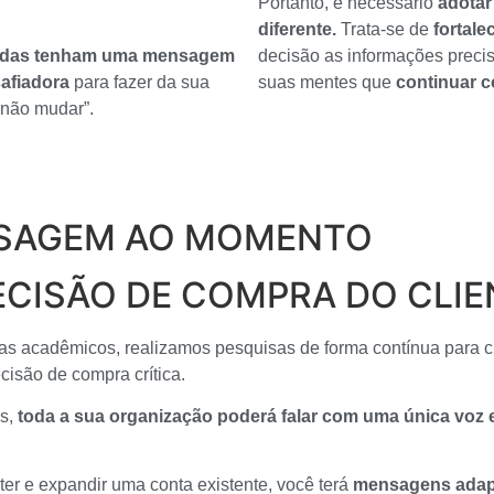
Portanto, é necessário
adota
diferente.
Trata-se de
fortale
endas tenham uma mensagem
decisão as informações preci
safiadora
para fazer da sua
suas mentes que
continuar c
“não mudar”.
SAGEM AO MOMENTO
ECISÃO DE COMPRA DO CLIE
as acadêmicos, realizamos pesquisas de forma contínua para cri
isão de compra crítica.
s,
toda a sua organização poderá falar com uma única voz
ter e expandir uma conta existente, você terá
mensagens adapt