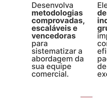
Desenvolva
El
metodologias
de
comprovadas,
in
escaláveis e
gr
vencedoras
im
para
co
sistematizar a
ef
abordagem da
pa
sua equipe
de
comercial.
ex
VER
SOLUÇÃO