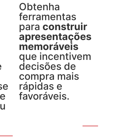
Obtenha
ferramentas
para
construir
apresentações
memoráveis
que incentivem
e
decisões de
compra mais
se
rápidas e
de
favoráveis.
eu
VER
SOLUÇÃO